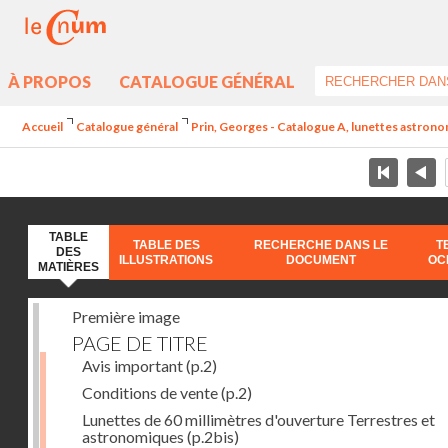
À PROPOS
CATALOGUE GÉNÉRAL
Accueil
Catalogue général
Prin, Georges - Catalogue A, lunettes astrono
TABLE
TABLE DES
RECHERCHE DANS LE
T
DES
ILLUSTRATIONS
DOCUMENT
OC
MATIÈRES
Première image
PAGE DE TITRE
Avis important
(p.2)
Conditions de vente
(p.2)
Lunettes de 60 millimètres d'ouverture Terrestres et
astronomiques
(p.2bis)