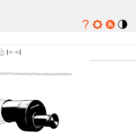
Mode
contraste
élévé