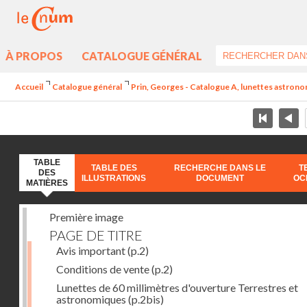
À PROPOS
CATALOGUE GÉNÉRAL
Accueil
Catalogue général
Prin, Georges - Catalogue A, lunettes astrono
TABLE
TABLE DES
RECHERCHE DANS LE
T
DES
ILLUSTRATIONS
DOCUMENT
OC
MATIÈRES
Première image
PAGE DE TITRE
Avis important
(p.2)
Conditions de vente
(p.2)
Lunettes de 60 millimètres d'ouverture Terrestres et
astronomiques
(p.2bis)