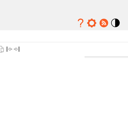
Mode
contraste
élévé