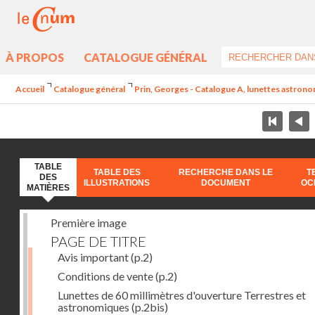
À PROPOS
CATALOGUE GÉNÉRAL
Accueil
Catalogue général
Prin, Georges - Catalogue A, lunettes astrono
TABLE
TABLE DES
RECHERCHE DANS LE
T
DES
ILLUSTRATIONS
DOCUMENT
OC
MATIÈRES
Première image
PAGE DE TITRE
Avis important
(p.2)
Conditions de vente
(p.2)
Lunettes de 60 millimètres d'ouverture Terrestres et
astronomiques
(p.2bis)