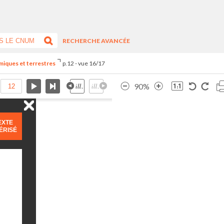
RECHERCHE AVANCÉE
miques et terrestres
p.12 - vue 16/17
90%
EXTE
ÉRISÉ