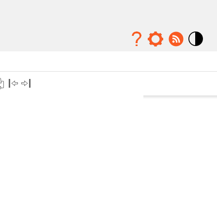
Mode
contraste
élévé