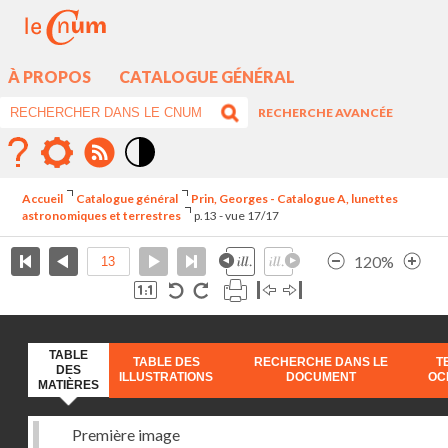
À PROPOS
CATALOGUE GÉNÉRAL
RECHERCHE AVANCÉE
Mode
contraste
Accueil
Catalogue général
Prin, Georges - Catalogue A, lunettes
élévé
astronomiques et terrestres
p.13 - vue 17/17
120%
TABLE
TABLE DES
RECHERCHE DANS LE
T
DES
ILLUSTRATIONS
DOCUMENT
OC
MATIÈRES
Première image