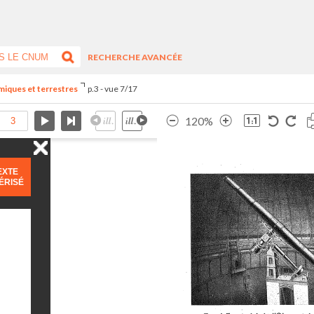
RECHERCHE AVANCÉE
miques et terrestres
p.3 - vue 7/17
120%
EXTE
ÉRISÉ