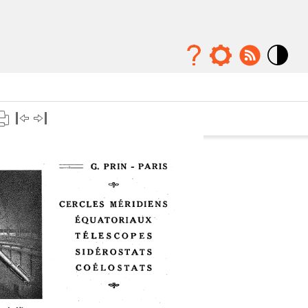
Mode
contraste
élévé