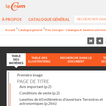
À PROPOS
CATALOGUE GÉNÉRAL
Accueil
Catalogue général
Prin, Georges - Catalogue A, lunettes astrono
TABLE
TABLE DES
RECHERCHE DANS LE
T
DES
ILLUSTRATIONS
DOCUMENT
OC
MATIÈRES
Première image
PAGE DE TITRE
Avis important
(p.2)
Conditions de vente
(p.2)
Lunettes de 60 millimètres d'ouverture Terrestres et
astronomiques
(p.2bis)