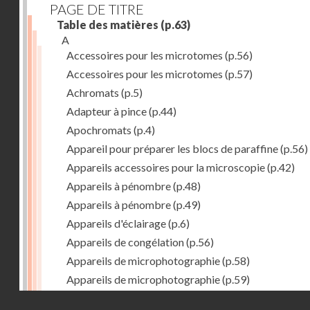
PAGE DE TITRE
Table des matières
(p.63)
A
Accessoires pour les microtomes
(p.56)
Accessoires pour les microtomes
(p.57)
Achromats
(p.5)
Adapteur à pince
(p.44)
Apochromats
(p.4)
Appareil pour préparer les blocs de paraffine
(p.56)
Appareils accessoires pour la microscopie
(p.42)
Appareils à pénombre
(p.48)
Appareils à pénombre
(p.49)
Appareils d'éclairage
(p.6)
Appareils de congélation
(p.56)
Appareils de microphotographie
(p.58)
Appareils de microphotographie
(p.59)
Appareils de polarisation
(p.34)
Droits réservés - CNAM