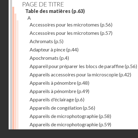
PAGE DE TITRE
Table des matières
(p.63)
A
Accessoires pour les microtomes
(p.56)
Accessoires pour les microtomes
(p.57)
Achromats
(p.5)
Adapteur à pince
(p.44)
Apochromats
(p.4)
Appareil pour préparer les blocs de paraffine
(p.56)
Appareils accessoires pour la microscopie
(p.42)
Appareils à pénombre
(p.48)
Appareils à pénombre
(p.49)
Appareils d'éclairage
(p.6)
Appareils de congélation
(p.56)
Appareils de microphotographie
(p.58)
Appareils de microphotographie
(p.59)
Appareils de polarisation
(p.34)
Droits réservés - CNAM