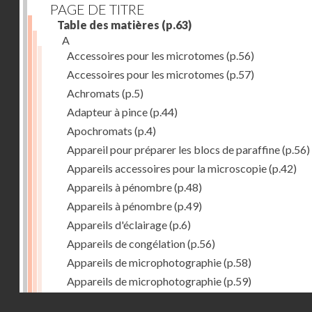
PAGE DE TITRE
Table des matières
(p.63)
A
Accessoires pour les microtomes
(p.56)
Accessoires pour les microtomes
(p.57)
Achromats
(p.5)
Adapteur à pince
(p.44)
Apochromats
(p.4)
Appareil pour préparer les blocs de paraffine
(p.56)
Appareils accessoires pour la microscopie
(p.42)
Appareils à pénombre
(p.48)
Appareils à pénombre
(p.49)
Appareils d'éclairage
(p.6)
Appareils de congélation
(p.56)
Appareils de microphotographie
(p.58)
Appareils de microphotographie
(p.59)
Appareils de polarisation
(p.34)
Droits réservés - CNAM