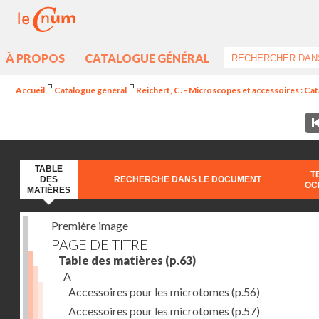
À PROPOS
CATALOGUE GÉNÉRAL
Accueil
Catalogue général
Reichert, C. - Microscopes et accessoires : Ca
TABLE
T
DES
RECHERCHE DANS LE DOCUMENT
OC
MATIÈRES
Première image
PAGE DE TITRE
Table des matières
(p.63)
A
Accessoires pour les microtomes
(p.56)
Accessoires pour les microtomes
(p.57)