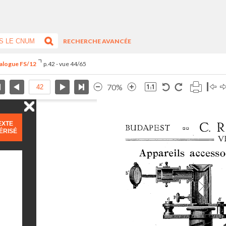
RECHERCHE AVANCÉE
talogue FS/12
p.42 - vue 44/65
70%
EXTE
ÉRISÉ