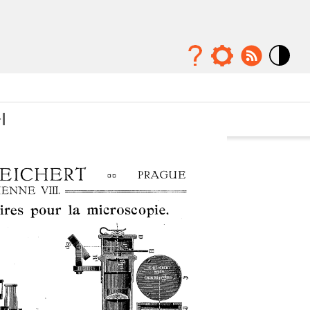
Mode
contraste
élévé