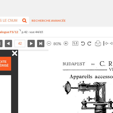
RECHERCHE AVANCÉE
talogue FS/12
p.42 - vue 44/65
80%
EXTE
ÉRISÉ