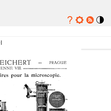
Mode
contraste
élévé