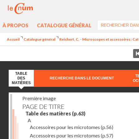
À PROPOS
CATALOGUE GÉNÉRAL
Accueil
Catalogue général
Reichert, C. - Microscopes et accessoires : Ca
TABLE
T
DES
RECHERCHE DANS LE DOCUMENT
OC
MATIÈRES
Première image
PAGE DE TITRE
Table des matières
(p.63)
A
Accessoires pour les microtomes
(p.56)
Accessoires pour les microtomes
(p.57)