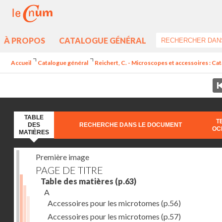
À PROPOS
CATALOGUE GÉNÉRAL
Accueil
Catalogue général
Reichert, C. - Microscopes et accessoires : Ca
TABLE
T
DES
RECHERCHE DANS LE DOCUMENT
OC
MATIÈRES
Première image
PAGE DE TITRE
Table des matières
(p.63)
A
Accessoires pour les microtomes
(p.56)
Accessoires pour les microtomes
(p.57)