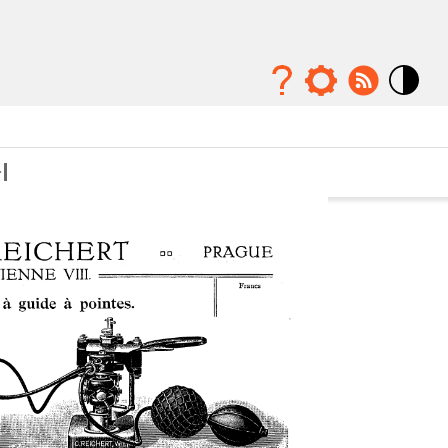
Mode
contraste
élévé