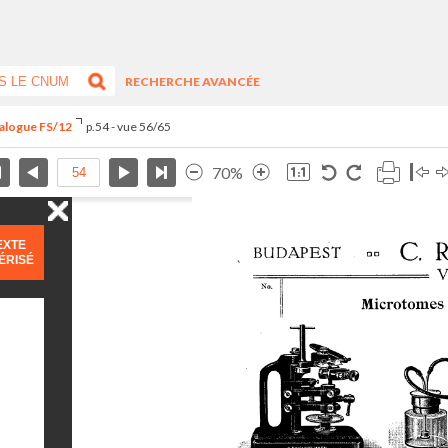
RECHERCHE AVANCÉE
talogue FS/12
p.54 - vue 56/65
70%
EXTE
ÉRISÉ