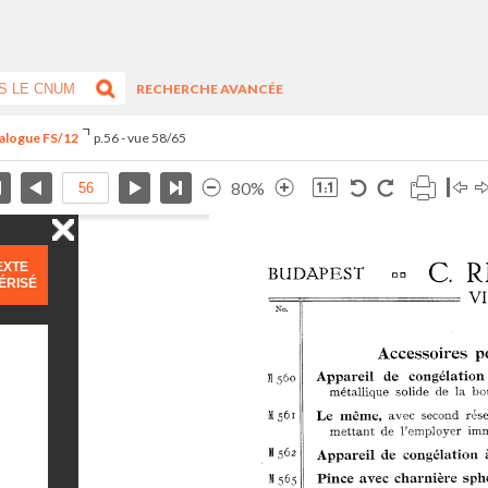
RECHERCHE AVANCÉE
talogue FS/12
p.56 - vue 58/65
80%
EXTE
ÉRISÉ