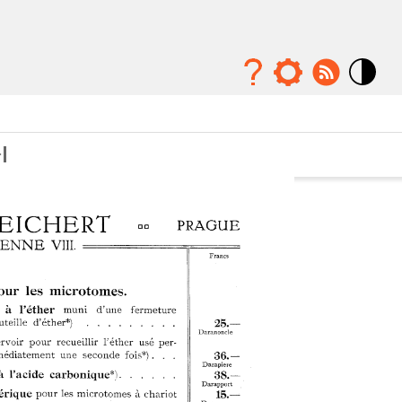
Mode
contraste
élévé