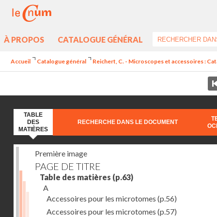
À PROPOS
CATALOGUE GÉNÉRAL
Accueil
Catalogue général
Reichert, C. - Microscopes et accessoires : Ca
TABLE
T
DES
RECHERCHE DANS LE DOCUMENT
OC
MATIÈRES
Première image
PAGE DE TITRE
Table des matières
(p.63)
A
Accessoires pour les microtomes
(p.56)
Accessoires pour les microtomes
(p.57)