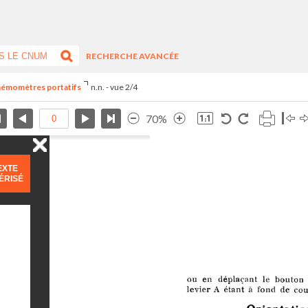
RECHERCHE AVANCÉE
 anémomètres portatifs
n.n. - vue 2/4
70%
EXTE
ÉRISÉ