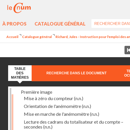
À PROPOS
CATALOGUE GÉNÉRAL
Accueil
Catalogue général
Richard, Jules - Instruction pour l'emploi des
TABLE
T
DES
RECHERCHE DANS LE DOCUMENT
OC
MATIÈRES
Première image
Mise à zéro du compteur
(n.n.)
Orientation de l'anémomètre
(n.n.)
Mise en marche de l'anémomètre
(n.n.)
Lecture des cadrans du totalisateur et du compte –
secondes
(n.n.)