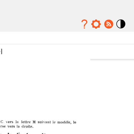
Mode
contraste
élévé