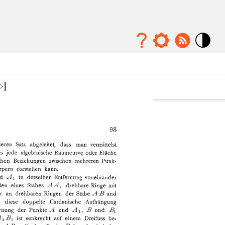
Mode
contraste
élévé