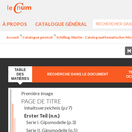
À PROPOS
CATALOGUE GÉNÉRAL
Accueil
Catalogue général
Schilling, Martin - Catalog mathematischer Mo
TABLE
T
DES
RECHERCHE DANS LE DOCUMENT
OC
MATIÈRES
Première image
PAGE DE TITRE
Inhaltsverzeichnis
(p.r7)
Erster Teil
(n.n.)
Serie I. Gipsmodelle
(p.3)
Serie II. Gipsmodelle
(p.5)