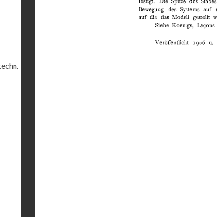
techn.
m