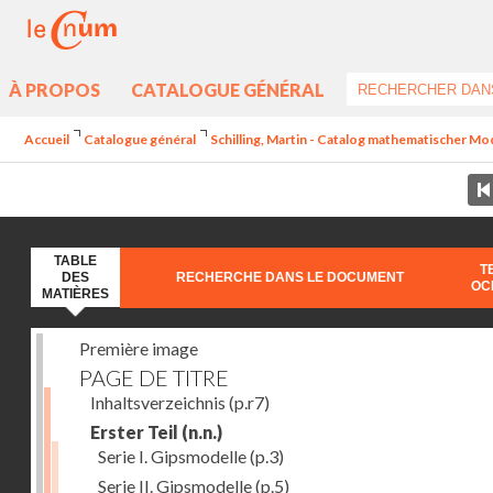
À PROPOS
CATALOGUE GÉNÉRAL
Accueil
Catalogue général
Schilling, Martin - Catalog mathematischer Mo
TABLE
T
DES
RECHERCHE DANS LE DOCUMENT
OC
MATIÈRES
Première image
PAGE DE TITRE
Inhaltsverzeichnis
(p.r7)
Erster Teil
(n.n.)
Serie I. Gipsmodelle
(p.3)
Serie II. Gipsmodelle
(p.5)