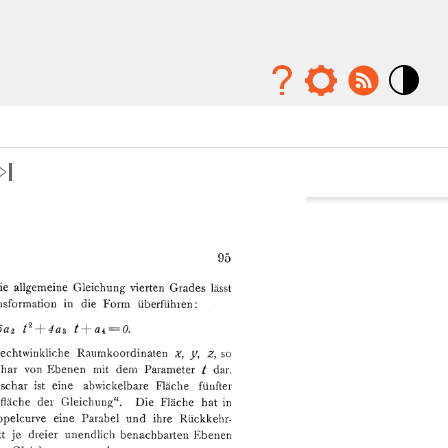
Mode
contraste
élévé