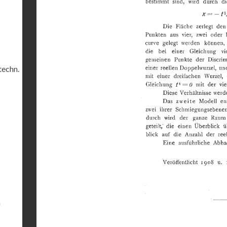
techn.
m