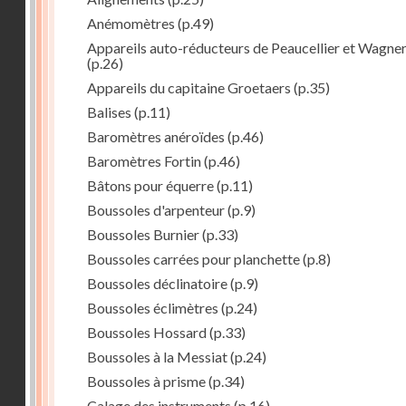
Anémomètres
(p.49)
Appareils auto-réducteurs de Peaucellier et Wagne
(p.26)
Appareils du capitaine Groetaers
(p.35)
Balises
(p.11)
Baromètres anéroïdes
(p.46)
Baromètres Fortin
(p.46)
Bâtons pour équerre
(p.11)
Boussoles d'arpenteur
(p.9)
Boussoles Burnier
(p.33)
Boussoles carrées pour planchette
(p.8)
Boussoles déclinatoire
(p.9)
Boussoles éclimètres
(p.24)
Boussoles Hossard
(p.33)
Boussoles à la Messiat
(p.24)
Boussoles à prisme
(p.34)
Calage des instruments
(p.16)