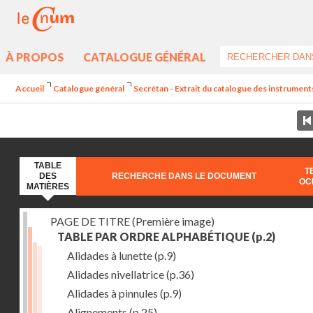
À PROPOS
CATALOGUE GÉNÉRAL
Accueil
Catalogue général
Secrétan - Extrait du catalogue des instrument
TABLE
T
DES
RECHERCHE DANS LE DOCUMENT
OC
MATIÈRES
PAGE DE TITRE (Première image)
TABLE PAR ORDRE ALPHABÉTIQUE
(p.2)
Alidades à lunette
(p.9)
Alidades nivellatrice
(p.36)
Alidades à pinnules
(p.9)
Alignements
(p.25)