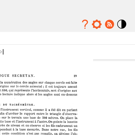
Mode
contraste
élévé