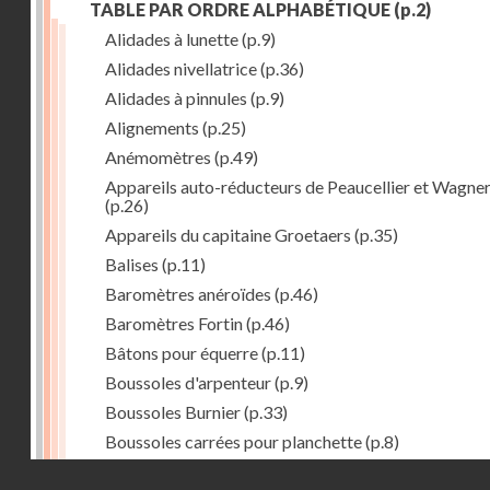
TABLE PAR ORDRE ALPHABÉTIQUE
(p.2)
Alidades à lunette
(p.9)
Alidades nivellatrice
(p.36)
Alidades à pinnules
(p.9)
Alignements
(p.25)
Anémomètres
(p.49)
Appareils auto-réducteurs de Peaucellier et Wagne
(p.26)
Appareils du capitaine Groetaers
(p.35)
Balises
(p.11)
Baromètres anéroïdes
(p.46)
Baromètres Fortin
(p.46)
Bâtons pour équerre
(p.11)
Boussoles d'arpenteur
(p.9)
Boussoles Burnier
(p.33)
Boussoles carrées pour planchette
(p.8)
Boussoles déclinatoire
(p.9)
Droits réservés - CNAM