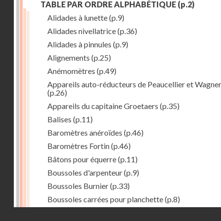
TABLE PAR ORDRE ALPHABÉTIQUE
(p.2)
Alidades à lunette
(p.9)
Alidades nivellatrice
(p.36)
Alidades à pinnules
(p.9)
Alignements
(p.25)
Anémomètres
(p.49)
Appareils auto-réducteurs de Peaucellier et Wagne
(p.26)
Appareils du capitaine Groetaers
(p.35)
Balises
(p.11)
Baromètres anéroïdes
(p.46)
Baromètres Fortin
(p.46)
Bâtons pour équerre
(p.11)
Boussoles d'arpenteur
(p.9)
Boussoles Burnier
(p.33)
Boussoles carrées pour planchette
(p.8)
Boussoles déclinatoire
(p.9)
Droits réservés - CNAM