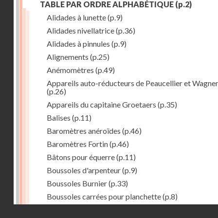
TABLE PAR ORDRE ALPHABÉTIQUE
(p.2)
Alidades à lunette
(p.9)
Alidades nivellatrice
(p.36)
Alidades à pinnules
(p.9)
Alignements
(p.25)
Anémomètres
(p.49)
Appareils auto-réducteurs de Peaucellier et Wagne
(p.26)
Appareils du capitaine Groetaers
(p.35)
Balises
(p.11)
Baromètres anéroïdes
(p.46)
Baromètres Fortin
(p.46)
Bâtons pour équerre
(p.11)
Boussoles d'arpenteur
(p.9)
Boussoles Burnier
(p.33)
Boussoles carrées pour planchette
(p.8)
Boussoles déclinatoire
(p.9)
Droits réservés - CNAM