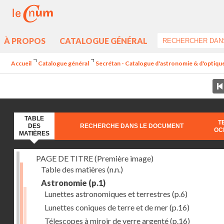
À PROPOS
CATALOGUE GÉNÉRAL
Accueil
Catalogue général
Secrétan - Catalogue d'astronomie & d'optique 
TABLE
T
DES
RECHERCHE DANS LE DOCUMENT
OC
MATIÈRES
PAGE DE TITRE (Première image)
Table des matières
(n.n.)
Astronomie
(p.1)
Lunettes astronomiques et terrestres
(p.6)
Lunettes coniques de terre et de mer
(p.16)
Télescopes à miroir de verre argenté
(p.16)