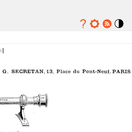
Mode
contraste
élévé