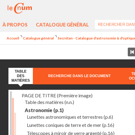
À PROPOS
CATALOGUE GÉNÉRAL
Accueil
Catalogue général
Secrétan - Catalogue d'astronomie & d'optique 
TABLE
T
DES
RECHERCHE DANS LE DOCUMENT
OC
MATIÈRES
PAGE DE TITRE (Première image)
Table des matières
(n.n.)
Astronomie
(p.1)
Lunettes astronomiques et terrestres
(p.6)
Lunettes coniques de terre et de mer
(p.16)
Télescopes à miroir de verre argenté
(p.16)