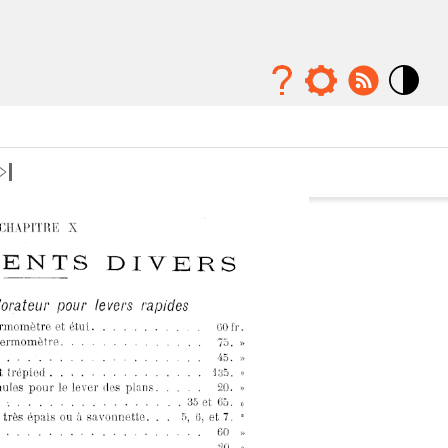
Mode
contraste
élévé