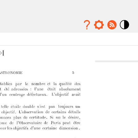
Mode
contraste
élévé