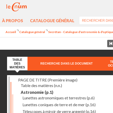
À PROPOS
CATALOGUE GÉNÉRAL
Accueil
Catalogue général
Secrétan - Catalogue d'astronomie & d'optique 
TABLE
T
DES
RECHERCHE DANS LE DOCUMENT
OC
MATIÈRES
PAGE DE TITRE (Première image)
Table des matières
(n.n.)
Astronomie
(p.1)
Lunettes astronomiques et terrestres
(p.6)
Lunettes coniques de terre et de mer
(p.16)
Télescopes à miroir de verre argenté
(p.16)