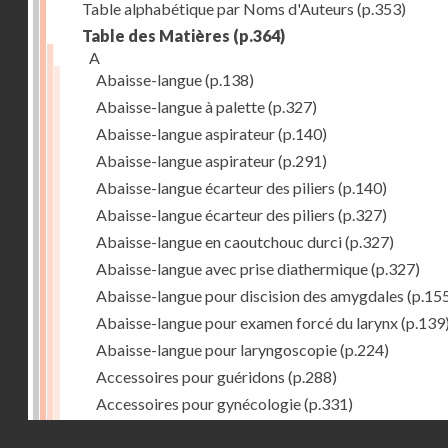
Table alphabétique par Noms d'Auteurs
(p.353)
Table des Matières
(p.364)
A
Abaisse-langue
(p.138)
Abaisse-langue à palette
(p.327)
Abaisse-langue aspirateur
(p.140)
Abaisse-langue aspirateur
(p.291)
Abaisse-langue écarteur des piliers
(p.140)
Abaisse-langue écarteur des piliers
(p.327)
Abaisse-langue en caoutchouc durci
(p.327)
Abaisse-langue avec prise diathermique
(p.327)
Abaisse-langue pour discision des amygdales
(p.15
Abaisse-langue pour examen forcé du larynx
(p.139
Abaisse-langue pour laryngoscopie
(p.224)
Accessoires pour guéridons
(p.288)
Accessoires pour gynécologie
(p.331)
Accessoires pour Néostats
(p.284)
Droits réservés - CNAM