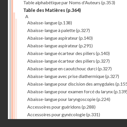
Table alphabétique par Noms d'Auteurs
(p.353)
Table des Matières
(p.364)
A
Abaisse-langue
(p.138)
Abaisse-langue à palette
(p.327)
Abaisse-langue aspirateur
(p.140)
Abaisse-langue aspirateur
(p.291)
Abaisse-langue écarteur des piliers
(p.140)
Abaisse-langue écarteur des piliers
(p.327)
Abaisse-langue en caoutchouc durci
(p.327)
Abaisse-langue avec prise diathermique
(p.327)
Abaisse-langue pour discision des amygdales
(p.15
Abaisse-langue pour examen forcé du larynx
(p.139
Abaisse-langue pour laryngoscopie
(p.224)
Accessoires pour guéridons
(p.288)
Accessoires pour gynécologie
(p.331)
Accessoires pour Néostats
(p.284)
Droits réservés - CNAM