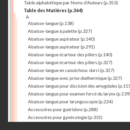
Table alphabétique par Noms d'Auteurs
(p.353)
Table des Matières
(p.364)
A
Abaisse-langue
(p.138)
Abaisse-langue à palette
(p.327)
Abaisse-langue aspirateur
(p.140)
Abaisse-langue aspirateur
(p.291)
Abaisse-langue écarteur des piliers
(p.140)
Abaisse-langue écarteur des piliers
(p.327)
Abaisse-langue en caoutchouc durci
(p.327)
Abaisse-langue avec prise diathermique
(p.327)
Abaisse-langue pour discision des amygdales
(p.15
Abaisse-langue pour examen forcé du larynx
(p.139
Abaisse-langue pour laryngoscopie
(p.224)
Accessoires pour guéridons
(p.288)
Accessoires pour gynécologie
(p.331)
Accessoires pour Néostats
(p.284)
Droits réservés - CNAM