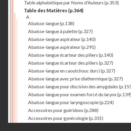
Table alphabétique par Noms d'Auteurs
(p.353)
Table des Matières
(p.364)
A
Abaisse-langue
(p.138)
Abaisse-langue à palette
(p.327)
Abaisse-langue aspirateur
(p.140)
Abaisse-langue aspirateur
(p.291)
Abaisse-langue écarteur des piliers
(p.140)
Abaisse-langue écarteur des piliers
(p.327)
Abaisse-langue en caoutchouc durci
(p.327)
Abaisse-langue avec prise diathermique
(p.327)
Abaisse-langue pour discision des amygdales
(p.15
Abaisse-langue pour examen forcé du larynx
(p.139
Abaisse-langue pour laryngoscopie
(p.224)
Accessoires pour guéridons
(p.288)
Accessoires pour gynécologie
(p.331)
Accessoires pour Néostats
(p.284)
Droits réservés - CNAM