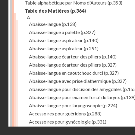
Table alphabétique par Noms d'Auteurs
(p.353)
Table des Matières
(p.364)
A
Abaisse-langue
(p.138)
Abaisse-langue à palette
(p.327)
Abaisse-langue aspirateur
(p.140)
Abaisse-langue aspirateur
(p.291)
Abaisse-langue écarteur des piliers
(p.140)
Abaisse-langue écarteur des piliers
(p.327)
Abaisse-langue en caoutchouc durci
(p.327)
Abaisse-langue avec prise diathermique
(p.327)
Abaisse-langue pour discision des amygdales
(p.15
Abaisse-langue pour examen forcé du larynx
(p.139
Abaisse-langue pour laryngoscopie
(p.224)
Accessoires pour guéridons
(p.288)
Accessoires pour gynécologie
(p.331)
Accessoires pour Néostats
(p.284)
Droits réservés - CNAM