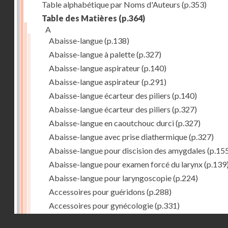
Table alphabétique par Noms d'Auteurs
(p.353)
Table des Matières
(p.364)
A
Abaisse-langue
(p.138)
Abaisse-langue à palette
(p.327)
Abaisse-langue aspirateur
(p.140)
Abaisse-langue aspirateur
(p.291)
Abaisse-langue écarteur des piliers
(p.140)
Abaisse-langue écarteur des piliers
(p.327)
Abaisse-langue en caoutchouc durci
(p.327)
Abaisse-langue avec prise diathermique
(p.327)
Abaisse-langue pour discision des amygdales
(p.15
Abaisse-langue pour examen forcé du larynx
(p.139
Abaisse-langue pour laryngoscopie
(p.224)
Accessoires pour guéridons
(p.288)
Accessoires pour gynécologie
(p.331)
Accessoires pour Néostats
(p.284)
Droits réservés - CNAM