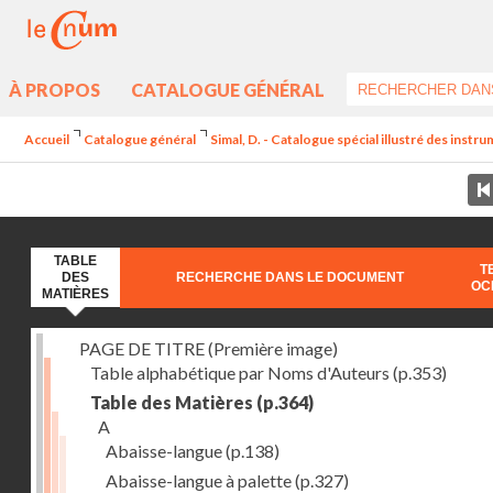
À PROPOS
CATALOGUE GÉNÉRAL
Accueil
Catalogue général
Simal, D. - Catalogue spécial illustré des instr
TABLE
T
DES
RECHERCHE DANS LE DOCUMENT
OC
MATIÈRES
PAGE DE TITRE (Première image)
Table alphabétique par Noms d'Auteurs
(p.353)
Table des Matières
(p.364)
A
Abaisse-langue
(p.138)
Abaisse-langue à palette
(p.327)