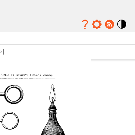
Mode
contraste
élévé