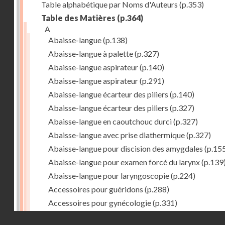
Table alphabétique par Noms d'Auteurs
(p.353)
Table des Matières
(p.364)
A
Abaisse-langue
(p.138)
Abaisse-langue à palette
(p.327)
Abaisse-langue aspirateur
(p.140)
Abaisse-langue aspirateur
(p.291)
Abaisse-langue écarteur des piliers
(p.140)
Abaisse-langue écarteur des piliers
(p.327)
Abaisse-langue en caoutchouc durci
(p.327)
Abaisse-langue avec prise diathermique
(p.327)
Abaisse-langue pour discision des amygdales
(p.15
Abaisse-langue pour examen forcé du larynx
(p.139
Abaisse-langue pour laryngoscopie
(p.224)
Accessoires pour guéridons
(p.288)
Accessoires pour gynécologie
(p.331)
Accessoires pour Néostats
(p.284)
Droits réservés - CNAM