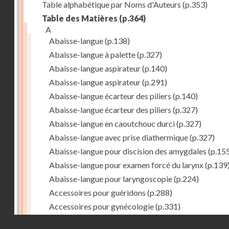
Table alphabétique par Noms d'Auteurs
(p.353)
Table des Matières
(p.364)
A
Abaisse-langue
(p.138)
Abaisse-langue à palette
(p.327)
Abaisse-langue aspirateur
(p.140)
Abaisse-langue aspirateur
(p.291)
Abaisse-langue écarteur des piliers
(p.140)
Abaisse-langue écarteur des piliers
(p.327)
Abaisse-langue en caoutchouc durci
(p.327)
Abaisse-langue avec prise diathermique
(p.327)
Abaisse-langue pour discision des amygdales
(p.15
Abaisse-langue pour examen forcé du larynx
(p.139
Abaisse-langue pour laryngoscopie
(p.224)
Accessoires pour guéridons
(p.288)
Accessoires pour gynécologie
(p.331)
Accessoires pour Néostats
(p.284)
Droits réservés - CNAM