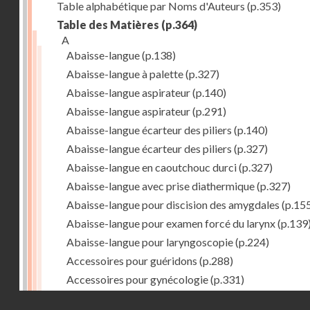
Table alphabétique par Noms d'Auteurs
(p.353)
Table des Matières
(p.364)
A
Abaisse-langue
(p.138)
Abaisse-langue à palette
(p.327)
Abaisse-langue aspirateur
(p.140)
Abaisse-langue aspirateur
(p.291)
Abaisse-langue écarteur des piliers
(p.140)
Abaisse-langue écarteur des piliers
(p.327)
Abaisse-langue en caoutchouc durci
(p.327)
Abaisse-langue avec prise diathermique
(p.327)
Abaisse-langue pour discision des amygdales
(p.15
Abaisse-langue pour examen forcé du larynx
(p.139
Abaisse-langue pour laryngoscopie
(p.224)
Accessoires pour guéridons
(p.288)
Accessoires pour gynécologie
(p.331)
Accessoires pour Néostats
(p.284)
Droits réservés - CNAM