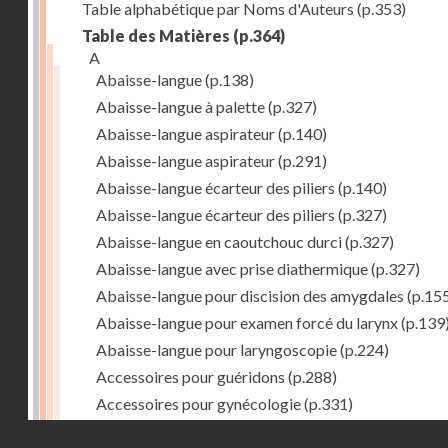
Table alphabétique par Noms d'Auteurs
(p.353)
Table des Matières
(p.364)
A
Abaisse-langue
(p.138)
Abaisse-langue à palette
(p.327)
Abaisse-langue aspirateur
(p.140)
Abaisse-langue aspirateur
(p.291)
Abaisse-langue écarteur des piliers
(p.140)
Abaisse-langue écarteur des piliers
(p.327)
Abaisse-langue en caoutchouc durci
(p.327)
Abaisse-langue avec prise diathermique
(p.327)
Abaisse-langue pour discision des amygdales
(p.15
Abaisse-langue pour examen forcé du larynx
(p.139
Abaisse-langue pour laryngoscopie
(p.224)
Accessoires pour guéridons
(p.288)
Accessoires pour gynécologie
(p.331)
Accessoires pour Néostats
(p.284)
Droits réservés - CNAM