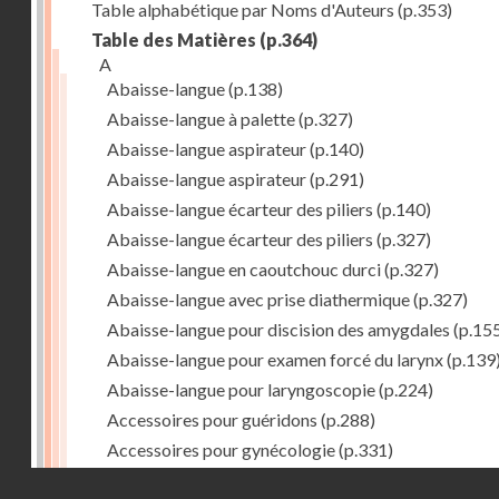
Table alphabétique par Noms d'Auteurs
(p.353)
Table des Matières
(p.364)
A
Abaisse-langue
(p.138)
Abaisse-langue à palette
(p.327)
Abaisse-langue aspirateur
(p.140)
Abaisse-langue aspirateur
(p.291)
Abaisse-langue écarteur des piliers
(p.140)
Abaisse-langue écarteur des piliers
(p.327)
Abaisse-langue en caoutchouc durci
(p.327)
Abaisse-langue avec prise diathermique
(p.327)
Abaisse-langue pour discision des amygdales
(p.15
Abaisse-langue pour examen forcé du larynx
(p.139
Abaisse-langue pour laryngoscopie
(p.224)
Accessoires pour guéridons
(p.288)
Accessoires pour gynécologie
(p.331)
Accessoires pour Néostats
(p.284)
Droits réservés - CNAM