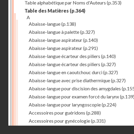
Table alphabétique par Noms d'Auteurs
(p.353)
Table des Matières
(p.364)
A
Abaisse-langue
(p.138)
Abaisse-langue à palette
(p.327)
Abaisse-langue aspirateur
(p.140)
Abaisse-langue aspirateur
(p.291)
Abaisse-langue écarteur des piliers
(p.140)
Abaisse-langue écarteur des piliers
(p.327)
Abaisse-langue en caoutchouc durci
(p.327)
Abaisse-langue avec prise diathermique
(p.327)
Abaisse-langue pour discision des amygdales
(p.15
Abaisse-langue pour examen forcé du larynx
(p.139
Abaisse-langue pour laryngoscopie
(p.224)
Accessoires pour guéridons
(p.288)
Accessoires pour gynécologie
(p.331)
Accessoires pour Néostats
(p.284)
Droits réservés - CNAM