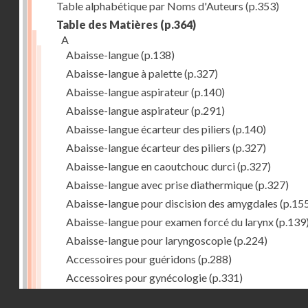
Table alphabétique par Noms d'Auteurs
(p.353)
Table des Matières
(p.364)
A
Abaisse-langue
(p.138)
Abaisse-langue à palette
(p.327)
Abaisse-langue aspirateur
(p.140)
Abaisse-langue aspirateur
(p.291)
Abaisse-langue écarteur des piliers
(p.140)
Abaisse-langue écarteur des piliers
(p.327)
Abaisse-langue en caoutchouc durci
(p.327)
Abaisse-langue avec prise diathermique
(p.327)
Abaisse-langue pour discision des amygdales
(p.15
Abaisse-langue pour examen forcé du larynx
(p.139
Abaisse-langue pour laryngoscopie
(p.224)
Accessoires pour guéridons
(p.288)
Accessoires pour gynécologie
(p.331)
Accessoires pour Néostats
(p.284)
Droits réservés - CNAM