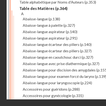
Table alphabétique par Noms d'Auteurs
(p.353)
Table des Matières
(p.364)
A
Abaisse-langue
(p.138)
Abaisse-langue à palette
(p.327)
Abaisse-langue aspirateur
(p.140)
Abaisse-langue aspirateur
(p.291)
Abaisse-langue écarteur des piliers
(p.140)
Abaisse-langue écarteur des piliers
(p.327)
Abaisse-langue en caoutchouc durci
(p.327)
Abaisse-langue avec prise diathermique
(p.327)
Abaisse-langue pour discision des amygdales
(p.15
Abaisse-langue pour examen forcé du larynx
(p.139
Abaisse-langue pour laryngoscopie
(p.224)
Accessoires pour guéridons
(p.288)
Accessoires pour gynécologie
(p.331)
Accessoires pour Néostats
(p.284)
Droits réservés - CNAM