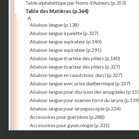
Table alphabétique par Noms d'Auteurs
(p.353)
Table des Matières
(p.364)
A
Abaisse-langue
(p.138)
Abaisse-langue à palette
(p.327)
Abaisse-langue aspirateur
(p.140)
Abaisse-langue aspirateur
(p.291)
Abaisse-langue écarteur des piliers
(p.140)
Abaisse-langue écarteur des piliers
(p.327)
Abaisse-langue en caoutchouc durci
(p.327)
Abaisse-langue avec prise diathermique
(p.327)
Abaisse-langue pour discision des amygdales
(p.15
Abaisse-langue pour examen forcé du larynx
(p.139
Abaisse-langue pour laryngoscopie
(p.224)
Accessoires pour guéridons
(p.288)
Accessoires pour gynécologie
(p.331)
Accessoires pour Néostats
(p.284)
Droits réservés - CNAM