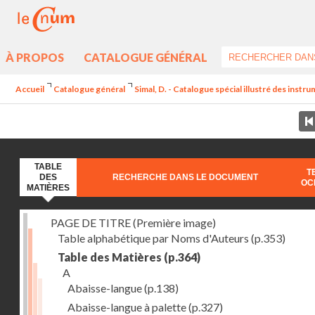
À PROPOS
CATALOGUE GÉNÉRAL
Accueil
Catalogue général
Simal, D. - Catalogue spécial illustré des instr
TABLE
T
DES
RECHERCHE DANS LE DOCUMENT
OC
MATIÈRES
PAGE DE TITRE (Première image)
Table alphabétique par Noms d'Auteurs
(p.353)
Table des Matières
(p.364)
A
Abaisse-langue
(p.138)
Abaisse-langue à palette
(p.327)