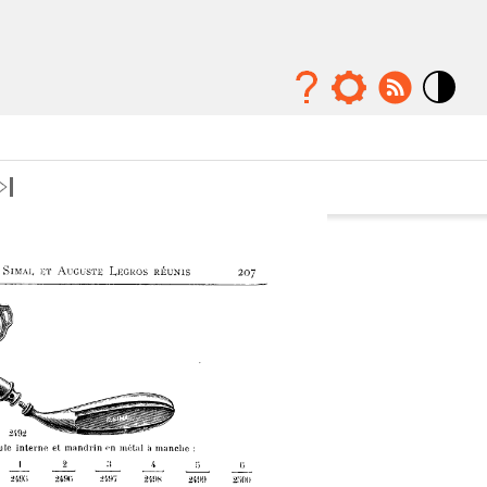
Mode
contraste
élévé