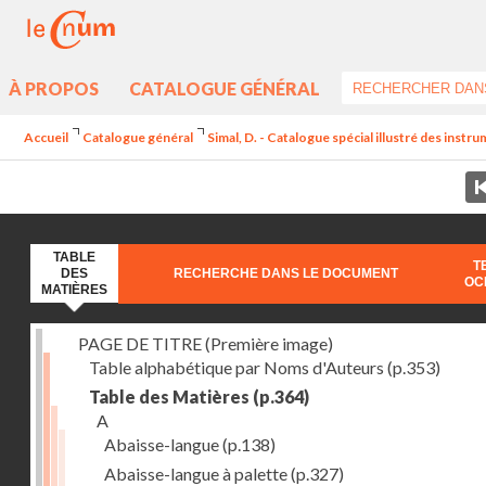
À PROPOS
CATALOGUE GÉNÉRAL
Accueil
Catalogue général
Simal, D. - Catalogue spécial illustré des instr
TABLE
T
DES
RECHERCHE DANS LE DOCUMENT
OC
MATIÈRES
PAGE DE TITRE (Première image)
Table alphabétique par Noms d'Auteurs
(p.353)
Table des Matières
(p.364)
A
Abaisse-langue
(p.138)
Abaisse-langue à palette
(p.327)