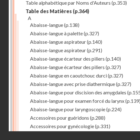
Table alphabétique par Noms d'Auteurs
(p.353)
Table des Matières
(p.364)
A
Abaisse-langue
(p.138)
Abaisse-langue à palette
(p.327)
Abaisse-langue aspirateur
(p.140)
Abaisse-langue aspirateur
(p.291)
Abaisse-langue écarteur des piliers
(p.140)
Abaisse-langue écarteur des piliers
(p.327)
Abaisse-langue en caoutchouc durci
(p.327)
Abaisse-langue avec prise diathermique
(p.327)
Abaisse-langue pour discision des amygdales
(p.15
Abaisse-langue pour examen forcé du larynx
(p.139
Abaisse-langue pour laryngoscopie
(p.224)
Accessoires pour guéridons
(p.288)
Accessoires pour gynécologie
(p.331)
Accessoires pour Néostats
(p.284)
Droits réservés - CNAM