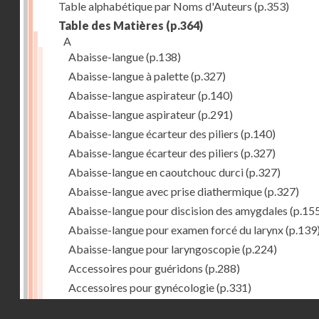
Table alphabétique par Noms d'Auteurs
(p.353)
Table des Matières
(p.364)
A
Abaisse-langue
(p.138)
Abaisse-langue à palette
(p.327)
Abaisse-langue aspirateur
(p.140)
Abaisse-langue aspirateur
(p.291)
Abaisse-langue écarteur des piliers
(p.140)
Abaisse-langue écarteur des piliers
(p.327)
Abaisse-langue en caoutchouc durci
(p.327)
Abaisse-langue avec prise diathermique
(p.327)
Abaisse-langue pour discision des amygdales
(p.15
Abaisse-langue pour examen forcé du larynx
(p.139
Abaisse-langue pour laryngoscopie
(p.224)
Accessoires pour guéridons
(p.288)
Accessoires pour gynécologie
(p.331)
Accessoires pour Néostats
(p.284)
Droits réservés - CNAM