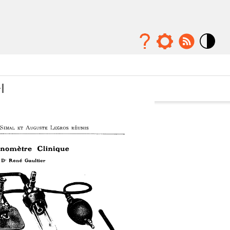
Mode
contraste
élévé