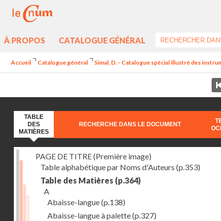
À PROPOS
CATALOGUE GÉNÉRAL
Accueil
Catalogue général
Simal, D. - Catalogue spécial illustré des instr
TABLE
T
DES
RECHERCHE DANS LE DOCUMENT
OC
MATIÈRES
PAGE DE TITRE (Première image)
Table alphabétique par Noms d'Auteurs
(p.353)
Table des Matières
(p.364)
A
Abaisse-langue
(p.138)
Abaisse-langue à palette
(p.327)