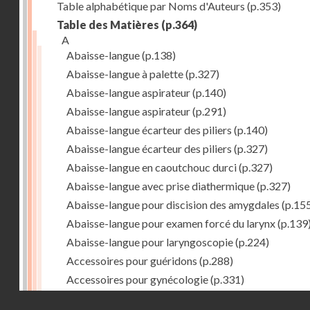
Table alphabétique par Noms d'Auteurs
(p.353)
Table des Matières
(p.364)
A
Abaisse-langue
(p.138)
Abaisse-langue à palette
(p.327)
Abaisse-langue aspirateur
(p.140)
Abaisse-langue aspirateur
(p.291)
Abaisse-langue écarteur des piliers
(p.140)
Abaisse-langue écarteur des piliers
(p.327)
Abaisse-langue en caoutchouc durci
(p.327)
Abaisse-langue avec prise diathermique
(p.327)
Abaisse-langue pour discision des amygdales
(p.15
Abaisse-langue pour examen forcé du larynx
(p.139
Abaisse-langue pour laryngoscopie
(p.224)
Accessoires pour guéridons
(p.288)
Accessoires pour gynécologie
(p.331)
Accessoires pour Néostats
(p.284)
Droits réservés - CNAM