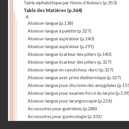
Table alphabétique par Noms d'Auteurs
(p.353)
Table des Matières
(p.364)
A
Abaisse-langue
(p.138)
Abaisse-langue à palette
(p.327)
Abaisse-langue aspirateur
(p.140)
Abaisse-langue aspirateur
(p.291)
Abaisse-langue écarteur des piliers
(p.140)
Abaisse-langue écarteur des piliers
(p.327)
Abaisse-langue en caoutchouc durci
(p.327)
Abaisse-langue avec prise diathermique
(p.327)
Abaisse-langue pour discision des amygdales
(p.15
Abaisse-langue pour examen forcé du larynx
(p.139
Abaisse-langue pour laryngoscopie
(p.224)
Accessoires pour guéridons
(p.288)
Accessoires pour gynécologie
(p.331)
Accessoires pour Néostats
(p.284)
Droits réservés - CNAM