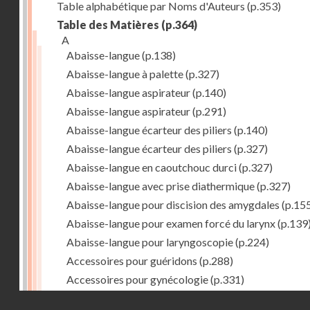
Table alphabétique par Noms d'Auteurs
(p.353)
Table des Matières
(p.364)
A
Abaisse-langue
(p.138)
Abaisse-langue à palette
(p.327)
Abaisse-langue aspirateur
(p.140)
Abaisse-langue aspirateur
(p.291)
Abaisse-langue écarteur des piliers
(p.140)
Abaisse-langue écarteur des piliers
(p.327)
Abaisse-langue en caoutchouc durci
(p.327)
Abaisse-langue avec prise diathermique
(p.327)
Abaisse-langue pour discision des amygdales
(p.15
Abaisse-langue pour examen forcé du larynx
(p.139
Abaisse-langue pour laryngoscopie
(p.224)
Accessoires pour guéridons
(p.288)
Accessoires pour gynécologie
(p.331)
Accessoires pour Néostats
(p.284)
Droits réservés - CNAM