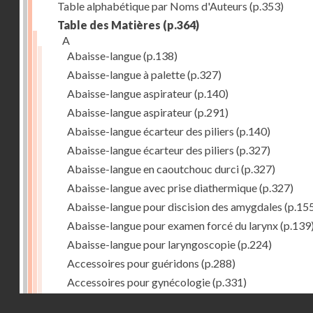
Table alphabétique par Noms d'Auteurs
(p.353)
Table des Matières
(p.364)
A
Abaisse-langue
(p.138)
Abaisse-langue à palette
(p.327)
Abaisse-langue aspirateur
(p.140)
Abaisse-langue aspirateur
(p.291)
Abaisse-langue écarteur des piliers
(p.140)
Abaisse-langue écarteur des piliers
(p.327)
Abaisse-langue en caoutchouc durci
(p.327)
Abaisse-langue avec prise diathermique
(p.327)
Abaisse-langue pour discision des amygdales
(p.15
Abaisse-langue pour examen forcé du larynx
(p.139
Abaisse-langue pour laryngoscopie
(p.224)
Accessoires pour guéridons
(p.288)
Accessoires pour gynécologie
(p.331)
Accessoires pour Néostats
(p.284)
Droits réservés - CNAM