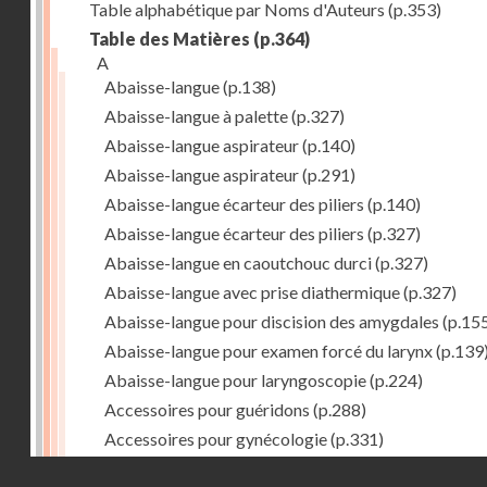
Table alphabétique par Noms d'Auteurs
(p.353)
Table des Matières
(p.364)
A
Abaisse-langue
(p.138)
Abaisse-langue à palette
(p.327)
Abaisse-langue aspirateur
(p.140)
Abaisse-langue aspirateur
(p.291)
Abaisse-langue écarteur des piliers
(p.140)
Abaisse-langue écarteur des piliers
(p.327)
Abaisse-langue en caoutchouc durci
(p.327)
Abaisse-langue avec prise diathermique
(p.327)
Abaisse-langue pour discision des amygdales
(p.15
Abaisse-langue pour examen forcé du larynx
(p.139
Abaisse-langue pour laryngoscopie
(p.224)
Accessoires pour guéridons
(p.288)
Accessoires pour gynécologie
(p.331)
Accessoires pour Néostats
(p.284)
Droits réservés - CNAM