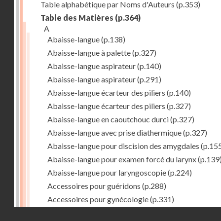
Table alphabétique par Noms d'Auteurs
(p.353)
Table des Matières
(p.364)
A
Abaisse-langue
(p.138)
Abaisse-langue à palette
(p.327)
Abaisse-langue aspirateur
(p.140)
Abaisse-langue aspirateur
(p.291)
Abaisse-langue écarteur des piliers
(p.140)
Abaisse-langue écarteur des piliers
(p.327)
Abaisse-langue en caoutchouc durci
(p.327)
Abaisse-langue avec prise diathermique
(p.327)
Abaisse-langue pour discision des amygdales
(p.15
Abaisse-langue pour examen forcé du larynx
(p.139
Abaisse-langue pour laryngoscopie
(p.224)
Accessoires pour guéridons
(p.288)
Accessoires pour gynécologie
(p.331)
Accessoires pour Néostats
(p.284)
Droits réservés - CNAM