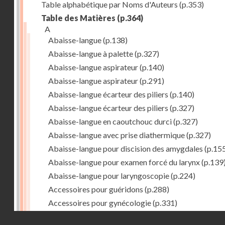
Table alphabétique par Noms d'Auteurs
(p.353)
Table des Matières
(p.364)
A
Abaisse-langue
(p.138)
Abaisse-langue à palette
(p.327)
Abaisse-langue aspirateur
(p.140)
Abaisse-langue aspirateur
(p.291)
Abaisse-langue écarteur des piliers
(p.140)
Abaisse-langue écarteur des piliers
(p.327)
Abaisse-langue en caoutchouc durci
(p.327)
Abaisse-langue avec prise diathermique
(p.327)
Abaisse-langue pour discision des amygdales
(p.15
Abaisse-langue pour examen forcé du larynx
(p.139
Abaisse-langue pour laryngoscopie
(p.224)
Accessoires pour guéridons
(p.288)
Accessoires pour gynécologie
(p.331)
Accessoires pour Néostats
(p.284)
Droits réservés - CNAM